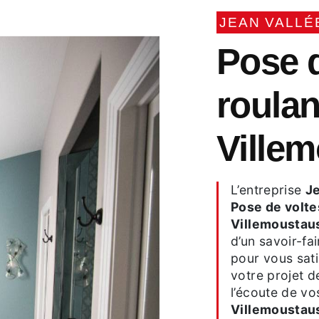
JEAN VALLÉ
Pose de voltes
roulan
Ville
L’entreprise
Je
Pose de volte
Villemoustau
d’un savoir-fa
pour vous sat
votre projet 
l’écoute de vo
Villemoustau