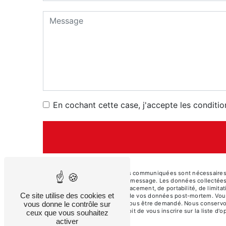
En cochant cette case, j'accepte les conditio
** Les données personnelles communiquées sont nécessaires aux
seul but de répondre à votre message. Les données collectées
d’accès, de rectification, d’effacement, de portabilité, de limi
Ce site utilise des cookies et
ainsi que d’organiser le sort de vos données post-mortem. Vous
vous donne le contrôle sur
justificatif d'identité pourra vous être demandé. Nous conserv
contentieux. Vous avez le droit de vous inscrire sur la liste 
ceux que vous souhaitez
droits.
activer