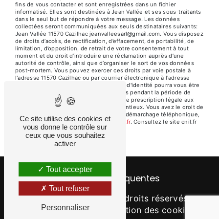
fins de vous contacter et sont enregistrées dans un fichier
informatisé. Elles sont destinées à Jean Vallée et ses sous-traitants
dans le seul but de répondre à votre message. Les données
collectées seront communiquées aux seuls destinataires suivants:
Jean Vallée 11570 Cazilhac jeanvalleesarl@gmail.com. Vous disposez
de droits d’accès, de rectification, d’effacement, de portabilité, de
limitation, d’opposition, de retrait de votre consentement à tout
moment et du droit d’introduire une réclamation auprès d’une
autorité de contrôle, ainsi que d’organiser le sort de vos données
post-mortem. Vous pouvez exercer ces droits par voie postale à
l'adresse 11570 Cazilhac ou par courrier électronique à l'adresse
jeanvalleesarl@gmail.com. Un justificatif d'identité pourra vous être
demandé. Nous conservons vos données pendant la période de
prise de contact puis pendant la durée de prescription légale aux
fins probatoires et de gestion des contentieux. Vous avez le droit de
vous inscrire sur la liste d'opposition au démarchage téléphonique,
Ce site utilise des cookies et
disponible à cette adresse:
Bloctel.gouv.fr
. Consultez le site cnil.fr
vous donne le contrôle sur
pour plus d’informations sur vos droits.
ceux que vous souhaitez
activer
Tout accepter
Recherches fréquentes
Tout refuser
©
Vistalid
- 2026 - Tous droits réservés -
Personnaliser
Mentions légales
-
Gestion des cookies